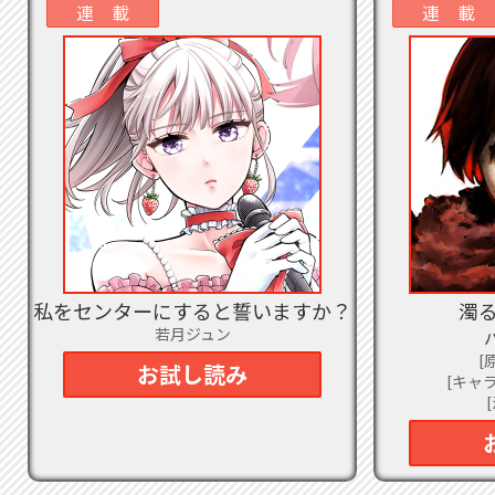
2023
連 載
連 載
『
2023
2023
2023
魔
弱
等
巻
た
な
私をセンターにすると誓いますか？
濁
2023
べ
若月ジュン
[
2023
お試し読み
[キャラ
2023
の
リ
2023