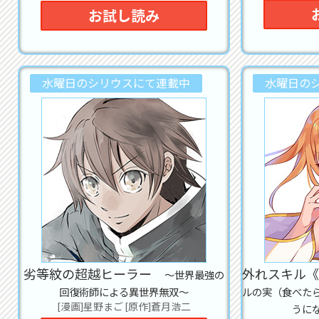
2022
お試し読み
ス』
2022
武
ント
水曜日のシリウスにて連載中
水曜日の
2022
エ
な
2022
売!
2022
2022
尚
2022
（
3
劣等紋の超越ヒーラー
外れスキル《
～世界最強の
巻
回復術師による異世界無双～
ルの実（食べた
ゆ
[漫画]星野まご [原作]蒼月浩二
うに