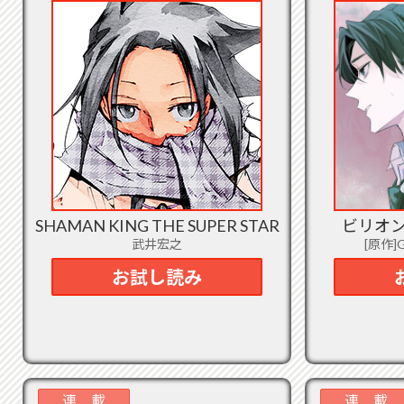
2023
B.
2023
転
2023
売記
く
（土
2023
2023
SHAMAN KING THE SUPER STAR
ビリオ
界
武井宏之
[原作]
存
お試し読み
2023
2023
ゃ
歌
士
らか
連 載
連 載