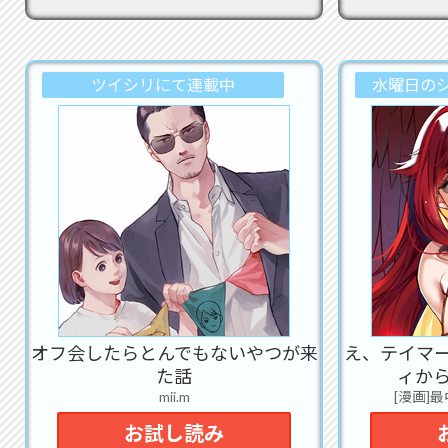
こち
2022
2022
ツイシリにて連載中
水曜日の
に
女
庁
は本
2022
ない
ら!!
2022
た
『
の
オフ会したらとんでもないやつが来
え、テイマ
２
た話
ィか
2022
mii.m
[漫画]
い
んで
お試し読み