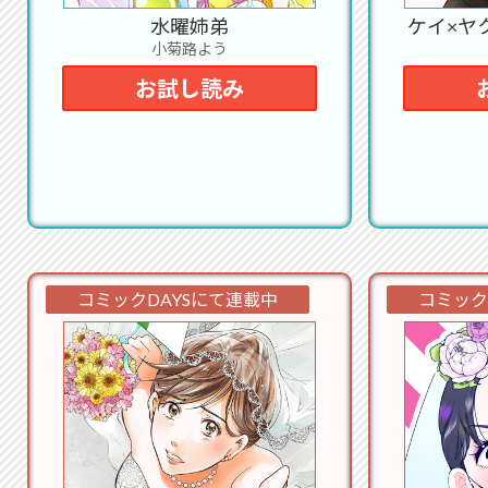
Da
水曜姉弟
ケイ×ヤ
小菊路よう
2019
ン
お試し読み
2018
な
2018
Be
コミックDAYSにて連載中
コミック