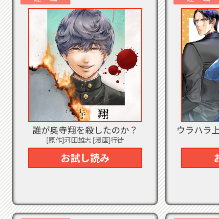
2023
チ
2023
発売
2023
2023
巻
完結
2023
らか
誰が奥寺翔を殺したのか？
ウラハラ
2023
[原作]河田雄志 [漫画]行徒
『あ
お試し読み
2023
俺
ちら
2023
地