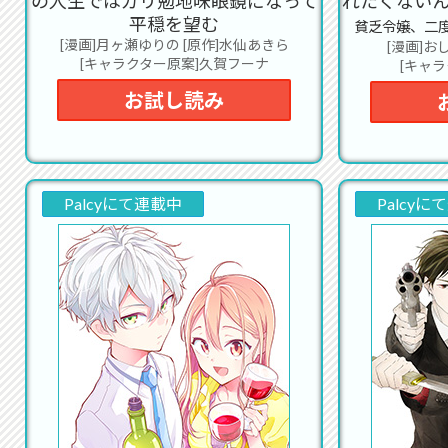
の人生ではガリ勉地味眼鏡になって
れたくない
ト
平穏を望む
貧乏令嬢、二
[漫画]月ヶ瀬ゆりの [原作]水仙あきら
[漫画]お
2020
[キャラクター原案]久賀フーナ
[キャ
ライ
お試し読み
2020
Da
2020
2020
Palcyにて連載中
Palcyに
放送
2020
お
2020
ら
2020
Da
2020
通
2019