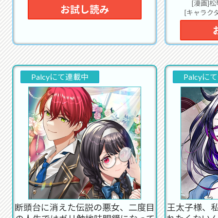
[漫画]
2022
お試し読み
[キャラク
D
2022
Di
2022
描き
プ
Palcyにて連載中
Palcyに
2022
し
2022
2021
2021
Di
2021
Di
報
断頭台に消えた伝説の悪女、二度目
王太子様、
2020
の