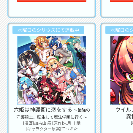
2022
2022
2022
世
水曜日のシリウスにて連載中
水曜日の
れ
2022
2022
俺
な
の
2022
UP
2022
Di
六姫は神護衛に恋をする
ウイル
～最強の
2022
異
守護騎士、転生して魔法学園に行く～
巻
[漫画]加古山 寿 [原作]朱月 十話
つが
[キャラクター原案]てつぶた