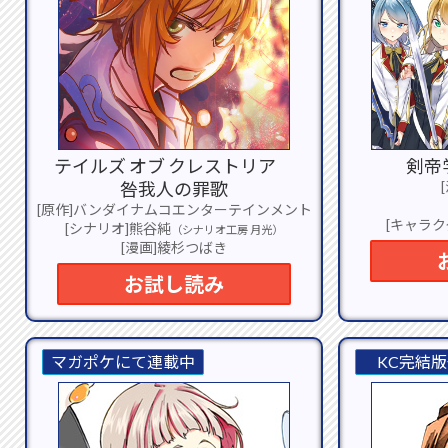
テイルズ オブ クレストリア
剣帝
咎我人の罪歌
[原作]バンダイナムコエンターテインメント
[キャラ
[シナリオ]熊谷純
（シナリオ工房 月光）
[漫画]綾杉つばき
お試し読み
マガポケにて連載中
KC完結