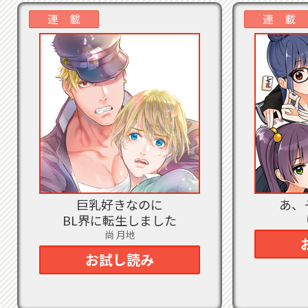
ね？
連 載
連 載
2023
ま
を食
しま
2023
ね？
2023
ル
シ
2023
ズ
巨乳好きなのに
あ、
巻は
BL界に転生しました
2023
尚 月地
2023
お試し読み
2023
～
巻、