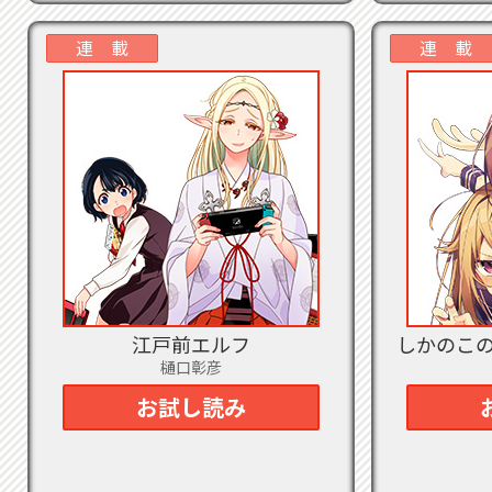
2022
連 載
連 載
2022
巻は
2022
の中
2022
日発
2022
魔
つ
み）
2022
江戸前エルフ
しかのこ
役
樋口彰彦
で
さ
お試し読み
巻は
2022
チル