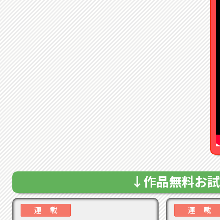
2023
3巻
2023
特典
2023
め
プノシ
（通
si
2023
2023
は本
2023
ます
↓作品無料お試
2023
ま
能
連 載
連 載
の