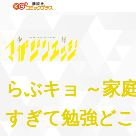
らぶキョ ～家庭
すぎて勉強どこ