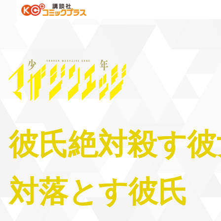
彼氏絶対殺す彼女
対落とす彼氏