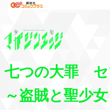
七つの大罪 セ
～盗賊と聖少女