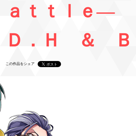
ａｔｔｌｅ―
Ｄ．Ｈ ＆ Ｂ
この作品をシェア