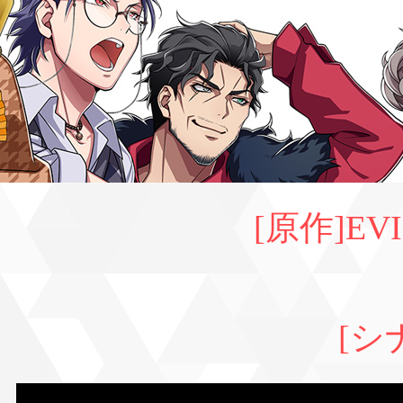
[原作]EVI
[シ