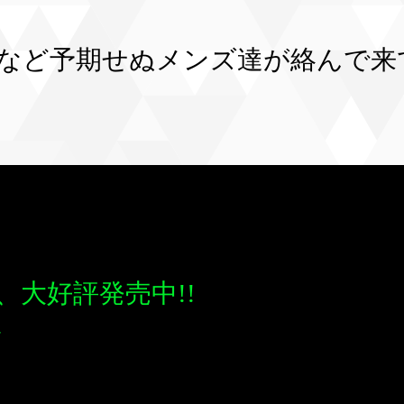
など予期せぬメンズ達が絡んで来
、大好評発売中!!
ラ