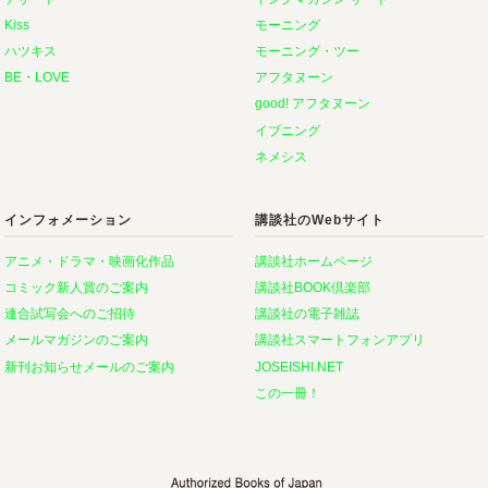
Kiss
モーニング
ハツキス
モーニング・ツー
BE・LOVE
アフタヌーン
good! アフタヌーン
イブニング
ネメシス
インフォメーション
講談社のWebサイト
アニメ・ドラマ・映画化作品
講談社ホームページ
コミック新人賞のご案内
講談社BOOK倶楽部
連合試写会へのご招待
講談社の電子雑誌
メールマガジンのご案内
講談社スマートフォンアプリ
新刊お知らせメールのご案内
JOSEISHI.NET
この一冊！