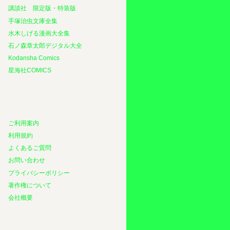
講談社 限定版・特装版
手塚治虫文庫全集
水木しげる漫画大全集
石ノ森章太郎デジタル大全
Kodansha Comics
星海社COMICS
ご利用案内
利用規約
よくあるご質問
お問い合わせ
プライバシーポリシー
著作権について
会社概要